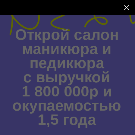
Открой салон
маникюра и
педикюра
с выручкой
1 800 000р и
окупаемостью
1,5 года
Pinup- салон в центре города, для
девушек, которые ценят сервис и
стиль